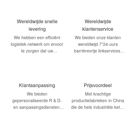
Wereldwijde snelle
Wereldwijde
levering
klantenservice
We hebben een efficiënt
We bieden onze klanten
logistiek netwerk om ervoor
wereldwijd 7*24-uurs
te zorgen dat uw
barrièrevrije linkservices.
bestellingen elke plaats in
Het maakt niet uit welk land
de wereld kunnen bereiken
je komt, je kunt tijdige
Q
antwoorden en kont krijgen
...
Klantaanpassing
Prijsvoordeel
We bieden
Met krachtige
gepersonaliseerde R & D-
productiefabrieken in China
en aanpassingsdiensten.
die de hele industriële keten
Producten worden
integreren, hebben we
aangepast aan uw
volledig bezit voor
specifieke vereisten,
prijsvoordelen, waardoor
inclusief merk, kleur, ...
producten snel kunnen