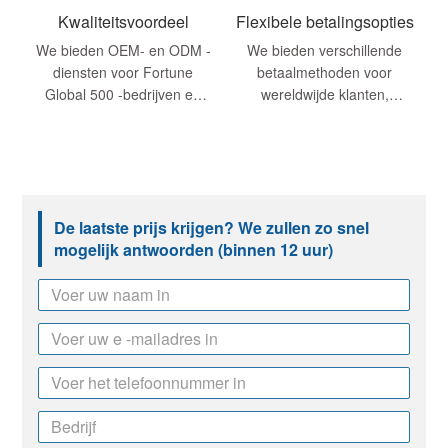
worden ...
Kwaliteitsvoordeel
Flexibele betalingsopties
We bieden OEM- en ODM -
We bieden verschillende
diensten voor Fortune
betaalmethoden voor
Global 500 -bedrijven en
wereldwijde klanten,
hebben uitstekende
waaronder creditcards,
productprestaties. Of het nu
elektronische transfers,
in termen van ontwerp of
enz., Waardoor u het handig
materialen ons ...
maakt om te kiezen ...
De laatste prijs krijgen? We zullen zo snel
mogelijk antwoorden (binnen 12 uur)