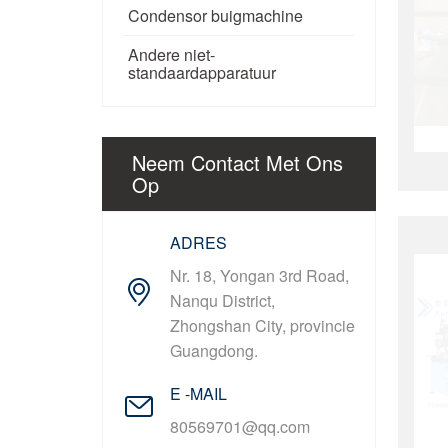
Condensor buigmachine
Andere niet-
standaardapparatuur
Neem Contact Met Ons
Op
ADRES
Nr. 18, Yongan 3rd Road,
Nanqu District,
Zhongshan City, provincie
Guangdong.
E -MAIL
80569701@qq.com