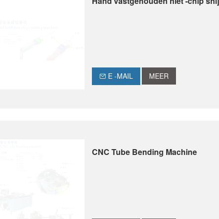
Hand vastgehouden niet -chip sn
E -MAIL
MEER
CNC Tube Bending Machine