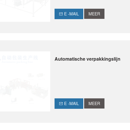
E -MAIL
MEER
Automatische verpakkingslijn
E -MAIL
MEER