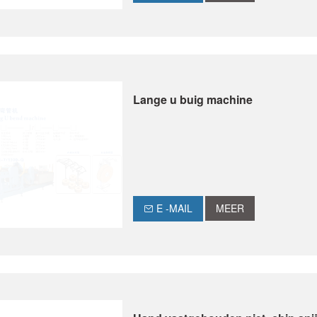
Lange u buig machine
E -MAIL
MEER