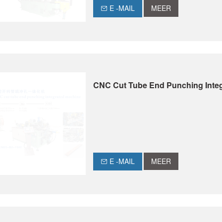
E -MAIL
MEER
CNC Cut Tube End Punching Inte
E -MAIL
MEER