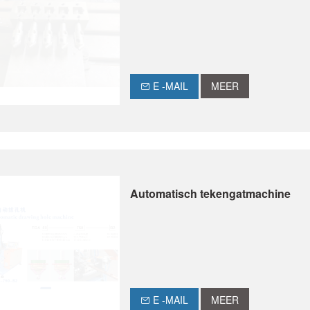
E -MAIL
MEER
Automatisch tekengatmachine
E -MAIL
MEER